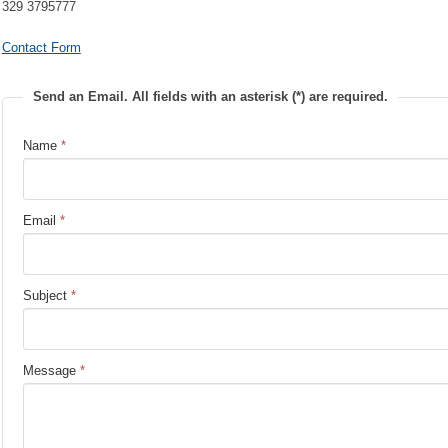
329 3795777
Contact Form
Send an Email. All fields with an asterisk (*) are required.
Name
*
Email
*
Subject
*
Message
*